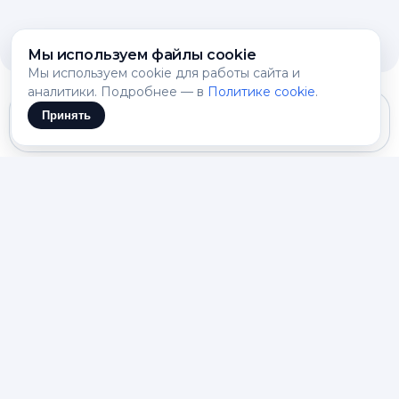
Мы используем файлы cookie
Мы используем cookie для работы сайта и
аналитики. Подробнее — в
Политике cookie
.
Принять
Gemini 3.1 Flash Lite
СНАЧАЛА — КУХОННАЯ ЗАДАЧА
Задайте набор, время и ограничения
Генератор рецептов помогает быстро собрать
понятный план приготовления, когда дома
есть набор продуктов, но нет идеи для ужина,
завтрака или заготовки.
Укажите ингредиенты, технику, порции,
уровень сложности, аллергию и желаемый
вкус. Так сервис предложит не случайный
список шагов, а практичное блюдо под вашу