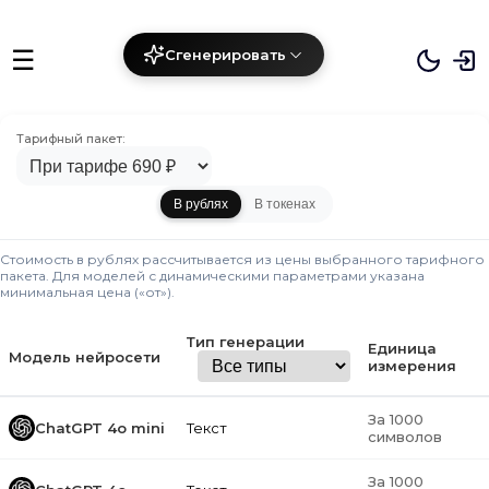
☰
Сгенерировать
Тарифный пакет:
В рублях
В токенах
Стоимость в рублях рассчитывается из цены выбранного тарифного
пакета. Для моделей с динамическими параметрами указана
минимальная цена («от»).
Тип генерации
Единица
Модель нейросети
измерения
За 1000
ChatGPT 4o mini
Текст
символов
За 1000