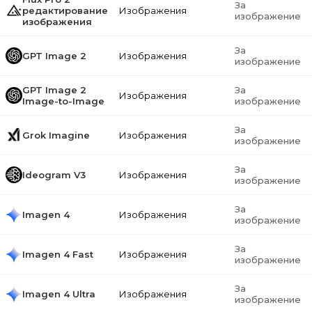
За
редактирование
Изображения
изображение
изображения
За
GPT Image 2
Изображения
изображение
GPT Image 2
За
Изображения
Image-to-Image
изображение
За
Grok Imagine
Изображения
изображение
За
Ideogram V3
Изображения
изображение
За
Imagen 4
Изображения
изображение
За
Imagen 4 Fast
Изображения
изображение
За
Imagen 4 Ultra
Изображения
изображение