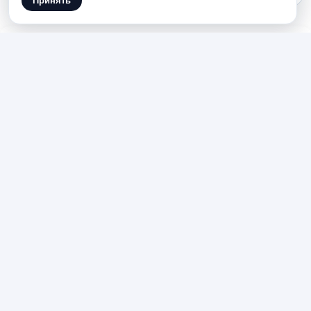
Принять
Стоимость:
800
токенов
Suno нейросеть для текста
песни
Что делает нейросеть для
текста песни
Suno нейросеть для текста песни помогает
сгенерировать лирику по теме, жанру и
эмоциональному направлению. Здесь
задача не в создании готового аудио, а
именно в тексте: куплетах, припеве, образах,
ритме, структуре и ясной идее. Такой