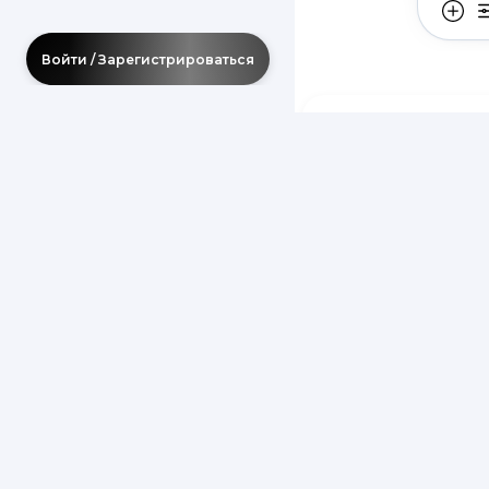
Войти / Зарегистрироваться
Нейросеть
Нейросеть марк
разрабатывать 
повышать узнав
обрабатывает д
формируя точны
Neurosets
, поз
отрасли, объём
Как работ
Нейросеть страт
построении дол
каналы взаимод