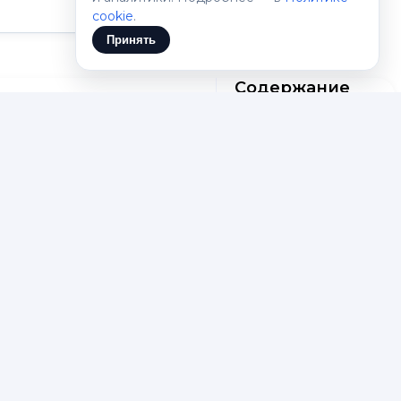
Gemini 3.1 Flash Lite
cookie
.
Принять
Содержание
ратегии
Нейросеть для
выработки
могает компаниям
маркетинговой
 аудиторией,
стратегии
венный интеллект
ти конкурентов,
Как работает
нейросеть
е ИИ, такие как
стратегии в
с учётом специфики
маркетинге
нге
Функционал и
возможности
нейросети
 так и при
стратегия
делить, какие
продвижения
есут результат и как