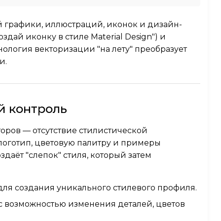
 графики, иллюстраций, иконок и дизайн-
дай иконку в стиле Material Design") и
ология векторизации "на лету" преобразует
и.
ий контроль
торов — отсутствие стилистической
 логотип, цветовую палитру и примеры
даёт "слепок" стиля, который затем
 для создания уникального стилевого профиля.
с возможностью изменения деталей, цветов