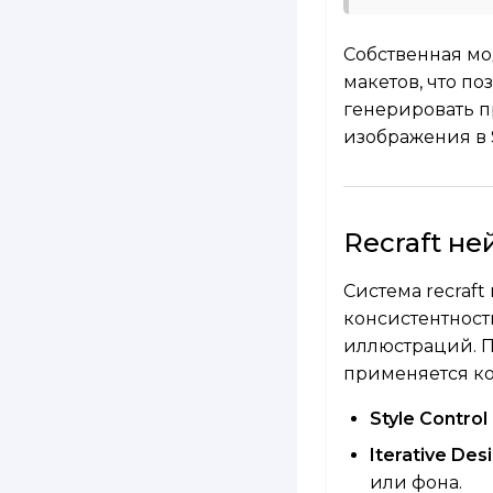
Собственная мо
макетов, что по
генерировать п
изображения в 
Recraft не
Система recraf
консистентност
иллюстраций. П
применяется ко
Style Control
Iterative De
или фона.