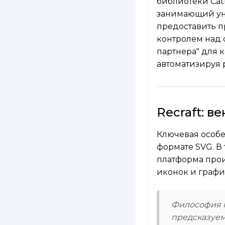
библиотеки Cat
занимающий ун
предоставить 
контролем над 
партнера" для 
автоматизируя 
Recraft: в
Ключевая особе
формате SVG. В
платформа прои
иконок и графи
Философия r
предсказуем