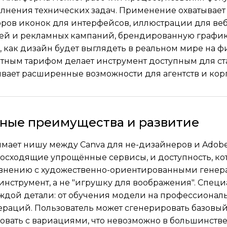
лнения технических задач. Применение охватывает
оров иконок для интерфейсов, иллюстрации для веб-
ей и рекламных кампаний, брендированную график
, как дизайн будет выглядеть в реальном мире на ф
ным тарифом делает инструмент доступным для ст
вает расширенные возможности для агентств и кор
ные преимущества и развитие
мает нишу между Canva для не-дизайнеров и Adobe 
осходящие упрощённые сервисы, и доступность, к
авнению с художественно-ориентированными генерат
инструмент, а не "игрушку для воображения". Спе
аждой детали: от обучения модели на профессионал
ераций. Пользователь может сгенерировать базовый 
вать с вариациями, что невозможно в большинстве