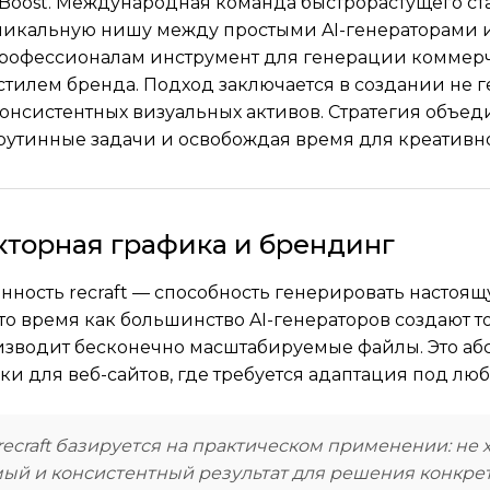
Boost. Международная команда быстрорастущего ста
икальную нишу между простыми AI-генераторами 
профессионалам инструмент для генерации коммер
стилем бренда. Подход заключается в создании не г
консистентных визуальных активов. Стратегия объеди
рутинные задачи и освобождая время для креатив
екторная графика и брендинг
нность recraft — способность генерировать насто
 то время как большинство AI-генераторов создают 
зводит бесконечно масштабируемые файлы. Это абс
ки для веб-сайтов, где требуется адаптация под люб
ecraft базируется на практическом применении: не
ый и консистентный результат для решения конкрет