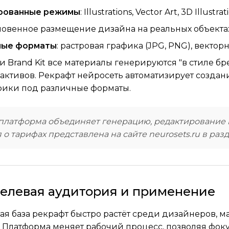
рованные режимы
: Illustrations, Vector Art, 3D Illust
гновенное размещение дизайна на реальных объектах 
ные форматы
: растровая графика (JPG, PNG), вектор
и Brand Kit все материалы генерируются "в стиле б
активов. Рекрафт нейросеть автоматизирует создан
фики под различные форматы.
платформа объединяет генерацию, редактирование 
о тарифах представлена на сайте neurosets.ru в раз
целевая аудитория и применение
ая база рекрафт быстро растёт среди дизайнеров, 
. Платформа меняет рабочий процесс, позволяя фок