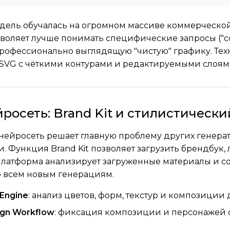
дель обучалась на огромном массиве коммерческой
зволяет лучше понимать специфические запросы ("соз
рофессионально выглядящую "чистую" графику. Техн
SVG с чёткими контурами и редактируемыми слоям
йросеть: Brand Kit и стилистическ
t нейросеть решает главную проблему других генера
и. Функция Brand Kit позволяет загрузить брендбук,
латформа анализирует загруженные материалы и соз
 всем новым генерациям.
 Engine
: анализ цветов, форм, текстур и композиции
sign Workflow
: фиксация композиции и персонажей 