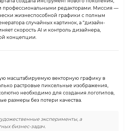
ртапа создала инструмент нового поколения,
и профессиональными редакторами. Миссия —
чески жизнеспособной графики с полным
енератора случайных картинок, а "дизайн-
няет скорость AI и контроль дизайнера,
ной концепции.
ящую масштабируемую векторную графику в
только растровые пиксельные изображения,
олютно необходимо для создания логотипов,
ые размеры без потери качества.
 художественные эксперименты, а
ных бизнес-задач.