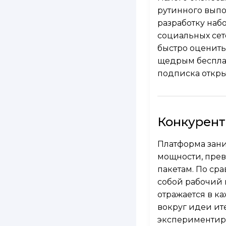
рутинного выпо
разработку наб
социальных сет
быстро оценить
щедрым бесплат
подписка откры
Конкурент
Платформа зани
мощности, прев
пакетам. По ср
собой рабочий 
отражается в к
вокруг идеи ит
экспериментиро