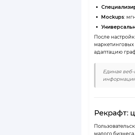
Специализи
Mockups
: м
Универсаль
После настройк
маркетинговых 
адаптацию гра
Единая веб-
информация 
Рекрафт: 
Пользовательск
малого бизнеса