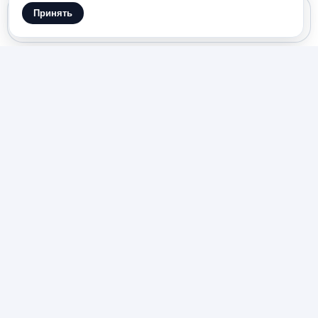
Принять
Gemini 3.1 Flash Lite
ИИ по истории объясняет
факты, предпосылки и
хронологию без хаоса в
голове
Когда учебная глава большая, легко запомнить
разные даты и всё равно не понять, почему
одно эпизод связано с другим. Для школы
обычно нужен не набор разрозненных
сведений, а объяснение: эпоха, участники,
предпосылки, последствия и точная
формулировка.
NeuroSets разбирает вопрос по шагам. Вы