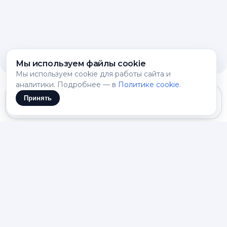
Мы используем файлы cookie
Мы используем cookie для работы сайта и
аналитики. Подробнее — в
Политике cookie
.
Принять
Gemini 3.1 Flash Lite
ИИ сюжет помогает
превратить идею в историю
без пустого листа
Когда в голове есть образ, мир или последняя
развязка, труднее всего связать всё в понятную
линию. NeuroSets помогает увидеть завязку,