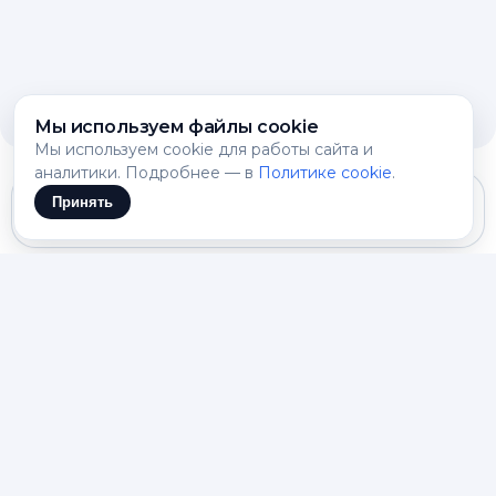
Мы используем файлы cookie
Мы используем cookie для работы сайта и
аналитики. Подробнее — в
Политике cookie
.
Принять
Gemini 3.1 Flash Lite
Грант ИИ помогает собрать
материалы без хаоса в
формулировках
Скил превращает сведения об инициативе в
связный черновик для подачи. Вы описываете
идею, целевую группу, сроки, участников и