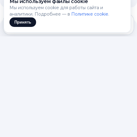
Мы используем файлы cookie
Мы используем cookie для работы сайта и
аналитики. Подробнее — в
Политике cookie
.
Принять
Qwen Turbo как квен
нейросеть для масштабных
задач
В конце 2024 года Alibaba Cloud представила
Qwen Turbo — высокоскоростную языковую
систему, которая стала настоящим прорывом в
обработке огромных объемов информации.
Эта квен нейросеть специально создана для
тех, кому нужно анализировать гигантские
материалы, книги и базы знаний целиком.
Важно отметить, что этим мощным
инструментом уже можно воспользоваться в
России на платформе NEUROSETS.